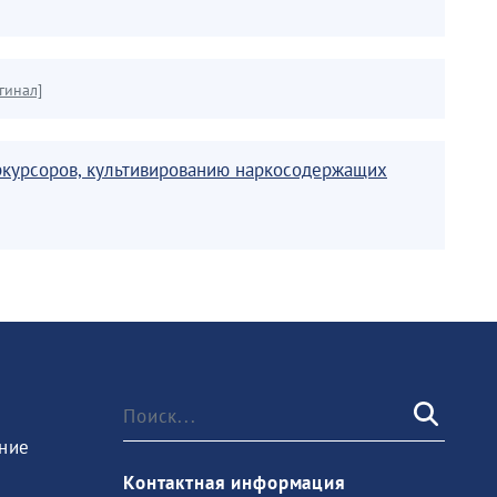
гинал]
еркурсоров, культивированию наркосодержащих
ние
Контактная информация