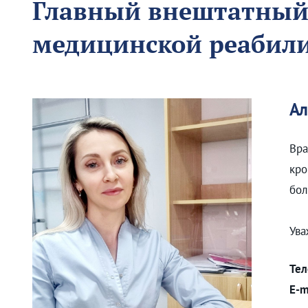
Главный внештатный
медицинской реабил
Ал
Вра
кро
бол
Ува
Те
E-m