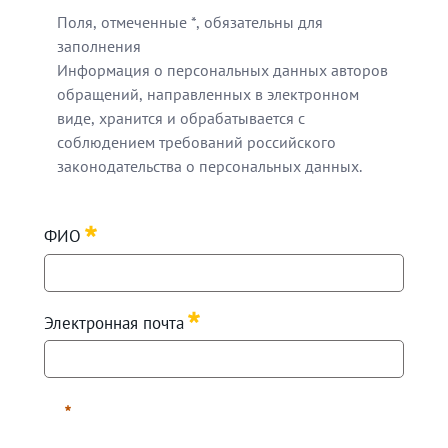
Поля, отмеченные *, обязательны для
заполнения
Информация о персональных данных авторов
обращений, направленных в электронном
виде, хранится и обрабатывается с
соблюдением требований российского
законодательства о персональных данных.
Поля, отмеченные *, обязательны для заполнения
ФИО
Информация о персональных данных авторов обращен
Требуется
Электронная почта
Требуется