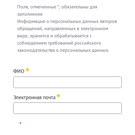
Поля, отмеченные *, обязательны для
заполнения
Информация о персональных данных авторов
обращений, направленных в электронном
виде, хранится и обрабатывается с
соблюдением требований российского
законодательства о персональных данных.
Поля, отмеченные *, обязательны для заполнения
ФИО
Информация о персональных данных авторов обращен
Требуется
Электронная почта
Требуется