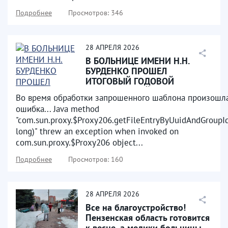
Подробнее
Просмотров: 346
28
АПРЕЛЯ
2026
В БОЛЬНИЦЕ ИМЕНИ Н.Н.
БУРДЕНКО ПРОШЕЛ
ИТОГОВЫЙ ГОДОВОЙ
МЕДИЦИНСКИЙ СОВЕТ
Во время обработки запрошенного шаблона произошл
ошибка... Java method
"com.sun.proxy.$Proxy206.getFileEntryByUuidAndGroupId
long)" threw an exception when invoked on
com.sun.proxy.$Proxy206 object...
Подробнее
Просмотров: 160
28
АПРЕЛЯ
2026
Все на благоустройство!
Пензенская область готовится
к весне, а медики больницы