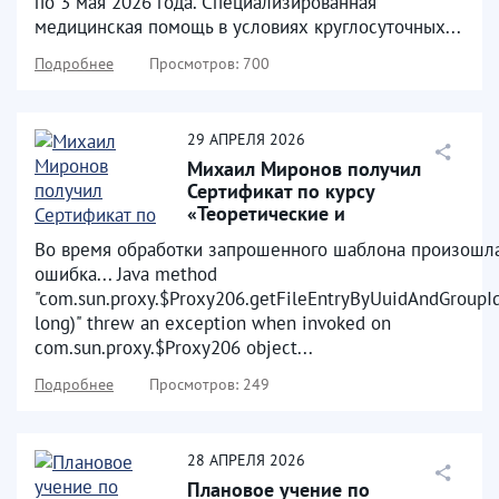
по 3 мая 2026 года. Специализированная
медицинская помощь в условиях круглосуточных...
Подробнее
Просмотров: 700
29
АПРЕЛЯ
2026
Михаил Миронов получил
Сертификат по курсу
«Теоретические и
практические аспекты
Во время обработки запрошенного шаблона произошл
диагностики...
ошибка... Java method
"com.sun.proxy.$Proxy206.getFileEntryByUuidAndGroupId
long)" threw an exception when invoked on
com.sun.proxy.$Proxy206 object...
Подробнее
Просмотров: 249
28
АПРЕЛЯ
2026
Плановое учение по