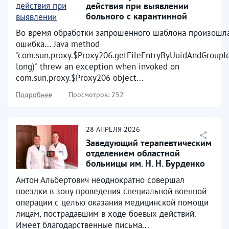
действия при выявлении
больного с карантинной
инфекцией
Во время обработки запрошенного шаблона произошл
ошибка... Java method
"com.sun.proxy.$Proxy206.getFileEntryByUuidAndGroupId
long)" threw an exception when invoked on
com.sun.proxy.$Proxy206 object...
Подробнее
Просмотров: 252
28
АПРЕЛЯ
2026
Заведующий терапевтическим
отделением областной
больницы им. Н. Н. Бурденко
Антон Лавренов...
Антон Альбертович неоднократно совершал
поездки в зону проведения специальной военной
операции с целью оказания медицинской помощи
лицам, пострадавшим в ходе боевых действий.
Имеет благодарственные письма...