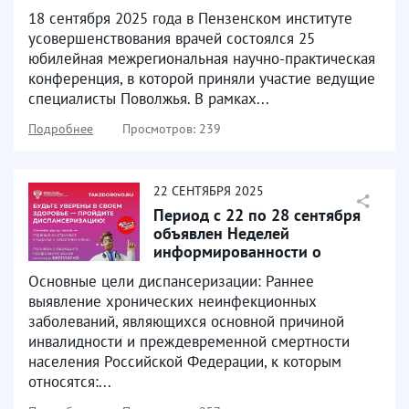
приняли участие в
18 сентября 2025 года в Пензенском институте
юбилейной...
усовершенствования врачей состоялся 25
юбилейная межрегиональная научно-практическая
конференция, в которой приняли участие ведущие
специалисты Поволжья. В рамках...
Подробнее
Просмотров: 239
22
СЕНТЯБРЯ
2025
Период с 22 по 28 сентября
объявлен Неделей
информированности о
важности диспансеризации и...
Основные цели диспансеризации: Раннее
выявление хронических неинфекционных
заболеваний, являющихся основной причиной
инвалидности и преждевременной смертности
населения Российской Федерации, к которым
относятся:...