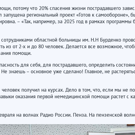
ощи, потому что 20% спасения жизни пострадавшего завис
л запущена региональный проект «Готов к самообороне», б
мировна. – «Так, например, за 2025 год в рамках программ
 сотрудниками областной больницы им. Н.Н Бурденко прово
ть из от 2-х и до 80 человек. Делается все возможное, что
зания помощи.
пасность для себя, для пострадавшего, определить состоян
. Не знаешь – основное уже сделано! Главное, не растерять
 человек получил на курсах. Дело в том, что, если мы не 
навыки оказания первой немедицинской помощи растет с ка
враля на волнах Радио России. Пенза. На пензенской волн