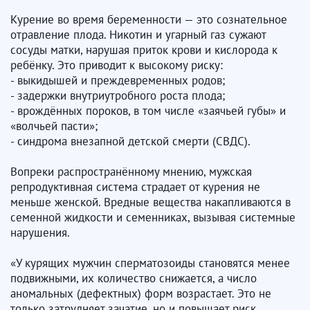
Курение во время беременности — это сознательное
отравление плода. Никотин и угарный газ сужают
сосуды матки, нарушая приток крови и кислорода к
ребёнку. Это приводит к высокому риску:
- выкидышей и преждевременных родов;
- задержки внутриутробного роста плода;
- врождённых пороков, в том числе «заячьей губы» и
«волчьей пасти»;
- синдрома внезапной детской смерти (СВДС).
Вопреки распространённому мнению, мужская
репродуктивная система страдает от курения не
меньше женской. Вредные вещества накапливаются в
семенной жидкости и семенниках, вызывая системные
нарушения.
«У курящих мужчин сперматозоиды становятся менее
подвижными, их количество снижается, а число
аномальных (дефектных) форм возрастает. Это не
только затрудняет зачатие, но и повышает риск