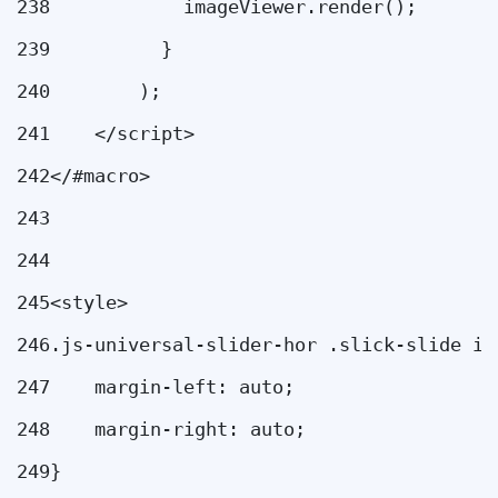
238
            imageViewer.render(); 
239
          } 
240
        ); 
241
    </script> 
242
</#macro> 
243
244
245
<style> 
246
.js-universal-slider-hor .slick-slide im
247
    margin-left: auto; 
248
    margin-right: auto; 
249
} 