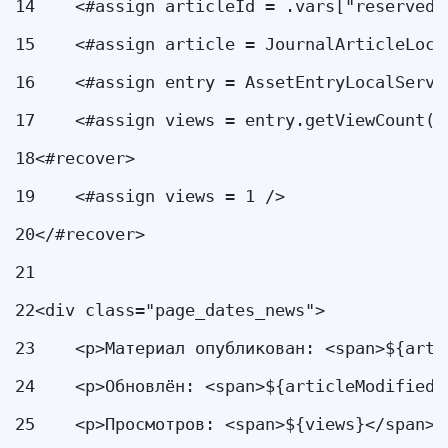
14
    <#assign articleId = .vars["reserved-
15
    <#assign article = JournalArticleLoca
16
    <#assign entry = AssetEntryLocalServi
17
    <#assign views = entry.getViewCount()
18
<#recover> 
19
    <#assign views = 1 /> 
20
</#recover> 
21
22
<div class="page_dates_news"> 
23
    <p>Материал опубликован: <span>${arti
24
    <p>Обновлён: <span>${articleModifiedD
25
    <p>Просмотров: <span>${views}</span><