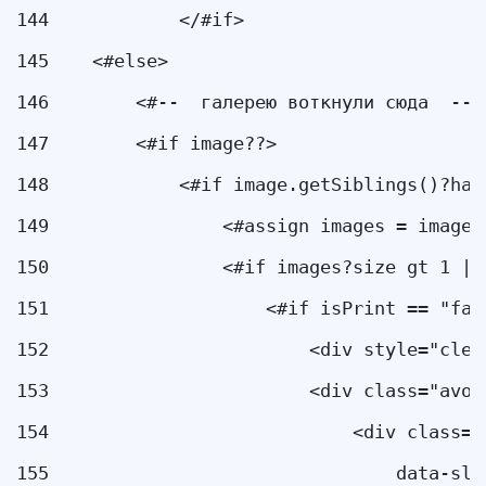
144
            </#if> 
145
    <#else> 
146
        <#--  галерею воткнули сюда  -->
147
        <#if image??> 
148
            <#if image.getSiblings()?has
149
                <#assign images = image.
150
                <#if images?size gt 1 ||
151
                    <#if isPrint == "fal
152
                        <div style="clea
153
                        <div class="avo_
154
                            <div class="
155
                                data-sli