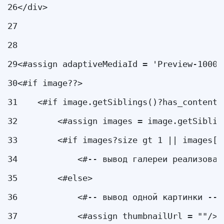
26
</div> 
27
28
29
<#assign adaptiveMediaId = 'Preview-1000x
30
<#if image??> 
31
    <#if image.getSiblings()?has_content>
32
        <#assign images = image.getSiblin
33
        <#if images?size gt 1 || images[0
34
            <#-- вывод галереи реализован
35
        <#else> 
36
            <#-- вывод одной картинки -->
37
            <#assign thumbnailUrl = ""/> 