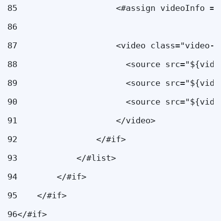
85
                    <#assign videoInfo = 
86
87
                    <video class="video-j
88
                      <source src="${vide
89
                      <source src="${vide
90
                      <source src="${vide
91
                    </video> 
92
                </#if> 
93
            </#list> 
94
        </#if> 
95
    </#if> 
96
</#if> 