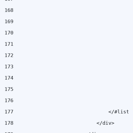
168
                                        
169
                                        
170
                                        
171
                                        
172
                                        
173
                                        
174
                                        
175
                                        
176
177
                                </#list>
178
                            </div> 