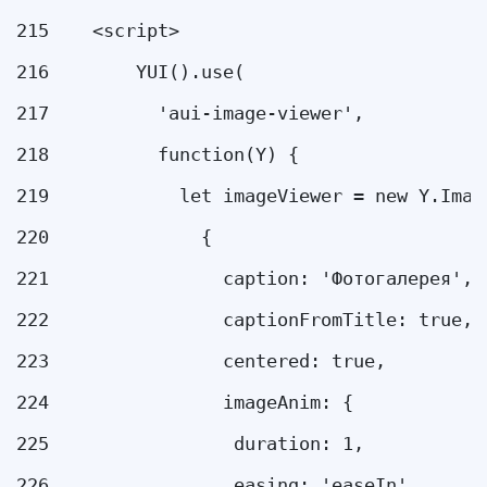
215
    <script> 
216
        YUI().use( 
217
          'aui-image-viewer', 
218
          function(Y) { 
219
            let imageViewer = new Y.Imag
220
              { 
221
                caption: 'Фотогалерея', 
222
                captionFromTitle: true, 
223
                centered: true, 
224
                imageAnim: { 
225
                 duration: 1, 
226
                 easing: 'easeIn' 