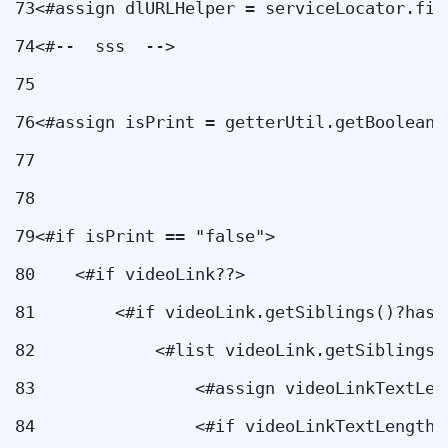
73
<#assign dlURLHelper = serviceLocator.fin
74
<#--  sss  --> 
75
76
<#assign isPrint = getterUtil.getBoolean(
77
78
79
<#if isPrint == "false"> 
80
    <#if videoLink??> 
81
        <#if videoLink.getSiblings()?has_
82
            <#list videoLink.getSiblings(
83
                <#assign videoLinkTextLen
84
                <#if videoLinkTextLength 