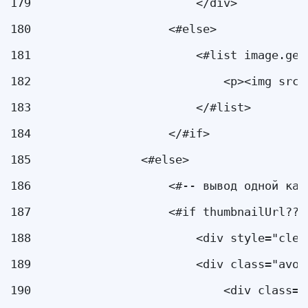
179
                        </div> 
180
                    <#else> 
181
                        <#list image.get
182
                            <p><img src=
183
                        </#list> 
184
                    </#if> 
185
                <#else> 
186
                    <#-- вывод одной кар
187
                    <#if thumbnailUrl?? 
188
                        <div style="clea
189
                        <div class="avo_
190
                            <div class="