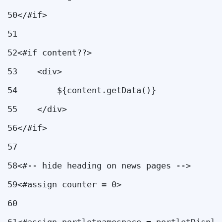
50
</#if> 
51
52
<#if content??> 
53
    <div> 
54
        ${content.getData()} 
55
    </div> 
56
</#if> 
57
58
<#-- hide heading on news pages --> 
59
<#assign counter = 0> 
60