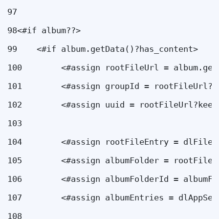
97
98
<#if album??> 
99
    <#if album.getData()?has_content> 
100
        <#assign rootFileUrl = album.get
101
        <#assign groupId = rootFileUrl?k
102
        <#assign uuid = rootFileUrl?keep
103
104
        <#assign rootFileEntry = dlFileE
105
        <#assign albumFolder = rootFileE
106
        <#assign albumFolderId = albumFo
107
        <#assign albumEntries = dlAppSer
108