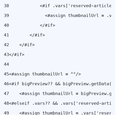
38
            <#if .vars['reserved-article-
39
              <#assign thumbnailUrl = .va
40
            </#if> 
41
        </#if> 
42
    </#if> 
43
</#if> 
44
45
<#assign thumbnailUrl = ""/> 
46
<#if bigPreview?? && bigPreview.getData()
47
    <#assign thumbnailUrl = bigPreview.ge
48
<#elseif .vars?? && .vars['reserved-artic
49
    <#assign thumbnailUrl = .vars['reserv