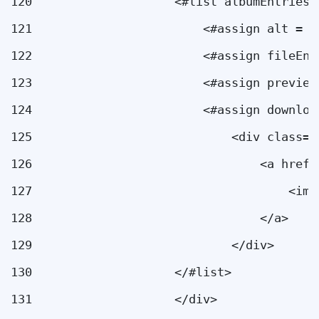
120
                    <#list albumEntries 
121
                        <#assign alt = a
122
                        <#assign fileEnt
123
                        <#assign preview
124
                        <#assign downloa
125
                            <div class="
126
                                <a href=
127
                                    <img
128
                                </a> 
129
                            </div> 
130
                    </#list> 
131
                    </div> 