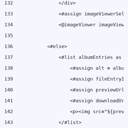
132
                </div> 
133
                <#assign imageViewerSele
134
                <@imageViewer imageViewe
135
136
            <#else> 
137
                <#list albumEntries as a
138
                    <#assign alt = album
139
                    <#assign fileEntryId
140
                    <#assign previewUrl 
141
                    <#assign downloadUrl
142
                    <p><img src="${previ
143
                </#list> 