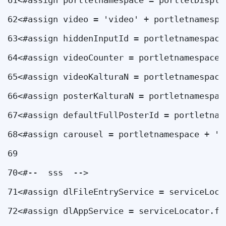
61
<#assign portletnamespace = portletDispla
62
<#assign video = 'video' + portletnamespa
63
<#assign hiddenInputId = portletnamespace
64
<#assign videoCounter = portletnamespace 
65
<#assign videoKalturaN = portletnamespace
66
<#assign posterKalturaN = portletnamespac
67
<#assign defaultFullPosterId = portletnam
68
<#assign carousel = portletnamespace + 'c
69
70
<#--  sss  --> 
71
<#assign dlFileEntryService = serviceLoca
72
<#assign dlAppService = serviceLocator.fi