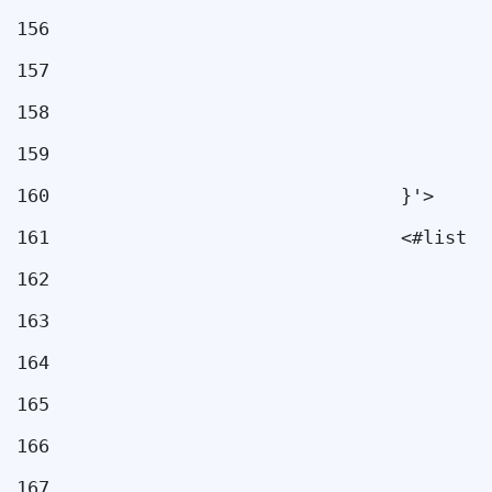
156
                                        
157
                                        
158
                                        
159
                                        
160
                                }'> 
161
                                <#list i
162
                                        
163
                                        
164
165
                                        
166
                                        
167
                                        