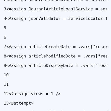
3
<#assign JournalArticleLocalService = serv
4
<#assign jsonValidator = serviceLocator.fi
5
6
7
<#assign articleCreateDate = .vars["reserv
8
<#assign articleModifiedDate = .vars["rese
9
<#assign articleDisplayDate = .vars["reser
10
11
12
<#assign views = 1 /> 
13
<#attempt> 