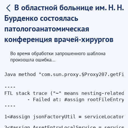
В областной больнице им. Н. Н.
Бурденко состоялась
патологоанатомическая
конференция врачей-хирургов
Во время обработки запрошенного шаблона
произошла ошибка...
Java method "com.sun.proxy.$Proxy207.getFil
----

FTL stack trace ("~" means nesting-related):
	- Failed at: #assign rootFileEntry = dlFileEntrySe...  [in template "35723#35751#13737242" at line 104, column 9]

----
1
<#assign jsonFactoryUtil = serviceLocator.
2
<#assign AssetEntryLocalService = serviceL