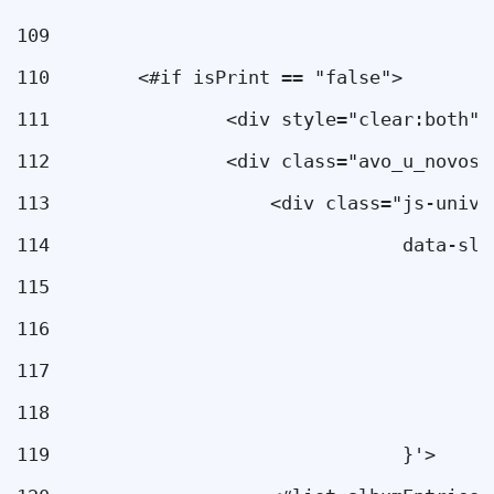
109
110
        <#if isPrint == "false"> 
111
                <div style="clear:both">
112
                <div class="avo_u_novost
113
                    <div class="js-unive
114
                                data-sli
115
                                        
116
                                        
117
                                        
118
                                        
119
                                }'> 