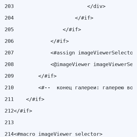
203
                        </div> 
204
                    </#if> 
205
                </#if> 
206
            </#if> 
207
            <#assign imageViewerSelector
208
            <@imageViewer imageViewerSel
209
        </#if> 
210
        <#--  конец галереи: галерею вот
211
    </#if> 
212
</#if> 
213
214
<#macro imageViewer selector> 