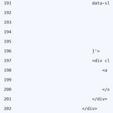
191
                                data-sli
192
                                        
193
                                        
194
                                        
195
                                        
196
                                }'> 
197
                                <div cla
198
                                    <a h
199
                                        
200
                                    </a>
201
                                </div> 
202
                            </div> 