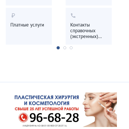
currency_ruble
call
Платные услуги
Контакты
справочных
(экстренных)
служб