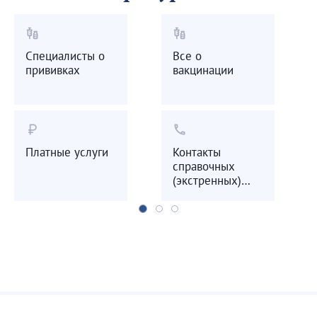
vaccines
vaccines
Специалисты о
Все о
прививках
вакцинации
currency_ruble
call
Платные услуги
Контакты
справочных
(экстренных)
служб