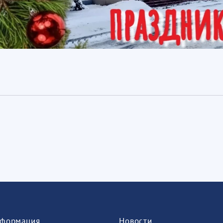
формация
Новости